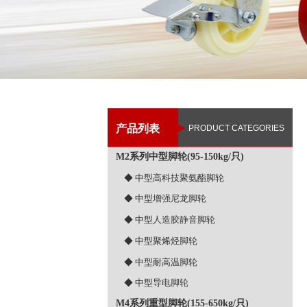
产品列表
PRODUCT CATEGORIES
M2系列中型脚轮(95-150kg/只)
◆ 中型高科技聚氨酯脚轮
◆ 中型增强尼龙脚轮
◆ 中型人造胶静音脚轮
◆ 中型聚烯烃脚轮
◆ 中型耐高温脚轮
◆ 中型导电脚轮
M4系列重型脚轮(155-650kg/只)