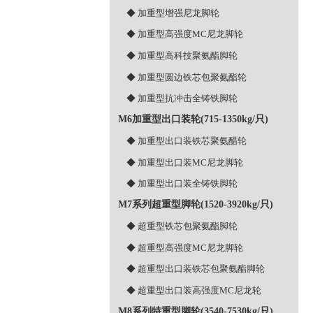
◆ 加重型增强尼龙脚轮
◆ 加重型高强度MC尼龙脚轮
◆ 加重型高科技聚氨酯脚轮
◆ 加重型圆边铁芯包聚氨酯轮
◆ 加重型抗冲击全铸铁脚轮
M6加重型出口装轮(715-1350kg/只)
◆ 加重型出口装铁芯聚氨醋轮
◆ 加重型出口装MC尼龙脚轮
◆ 加重型出口装全铸铁脚轮
M7系列超重型脚轮(1520-3920kg/只)
◆ 超重型铁芯包聚氨酯脚轮
◆ 超重型高强度MC尼龙脚轮
◆ 超重型出口装铁芯包聚氨酯脚轮
◆ 超重型出口装高强度MC尼龙轮
M8系列特重型脚轮(3540-7530kg/只)